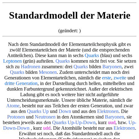
Standardmodell der Materie
(geändert:
)
Nach dem Standardmodell der Elementarteilchenphysik gibt es
zwölf Elementarteilchen der Materie (und die entsprechenden
Antiteilchen). Diese kann man in sechs
Quarks
(blau) und sechs
Leptonen
(grün) aufteilen.
Quarks
kommen nicht frei vor. Sie setzen
sich zu
Hadronen
zusammen: drei
Quarks
bilden
Baryonen
, zwei
Quarks
bilden
Mesonen
. Zudem unterscheidet man noch drei
Generationen von Elementarteilchen, nämlich die
erste
,
zweite
und
dritte Generation
, in der Darstellung durch hellen, mittelhellen und
dunklen Farbuntergrund gekennzeichnet. Außer der elektrischen
Ladung gibt es noch weitere hier nicht aufgeführte
Unterscheidungsmerkmale. Unsere übliche Materie, nämlich die
Atome
, besteht nur aus Teilchen der ersten Generation, und zwar
aus den
Quarks Up
und
Down
und aus den
Elektronen
. Die
Protonen
und
Neutronen
in den Atomkernen sind
Baryonen
, sie
bestehen jeweils aus den
Quarks Up-Up-Down
, kurz
uud
, bzw.
Up-
Down-Down
, kurz
udd
. Die Atomhülle besteht nur aus
Elektronen
.
Erwähnt sei noch, daß das Standardmodell auch die