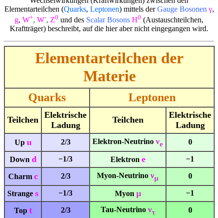
Wechselwirkungen (Kraftwirkungen) zwischen den
Elementarteilchen (
Quarks
,
Leptonen
) mittels der
Gauge Bosonen
γ
,
+
-
0
0
g
,
W
,
W
,
Z
und des
Scalar Bosons
H
(Austauschteilchen,
Kraftträger) beschreibt, auf die hier aber nicht eingegangen wird.
Elementarteilchen der
Materie
Quarks
Leptonen
Elektrische
Elektrische
Teilchen
Teilchen
Ladung
Ladung
ν
u
Elektron-Neutrino
2/3
0
Up
e
d
e
−1/3
−1
Down
Elektron
ν
c
Myon-Neutrino
2/3
0
Charm
μ
s
μ
−1/3
−1
Strange
Myon
ν
t
Tau-Neutrino
2/3
0
Top
τ